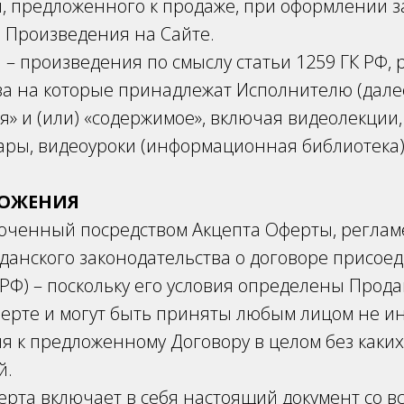
, предложенного к продаже, при оформлении з
 Произведения на Сайте.
– произведения по смыслу статьи 1259 ГК РФ,
ва на которые принадлежат Исполнителю (далее
» и (или) «содержимое», включая видеолекции,
ары, видеоуроки (информационная библиотека)
ЛОЖЕНИЯ
люченный посредством Акцепта Оферты, реглам
данского законодательства о договоре присое
К РФ) – поскольку его условия определены Прод
ерте и могут быть приняты любым лицом не ин
 к предложенному Договору в целом без каких
й.
рта включает в себя настоящий документ со в