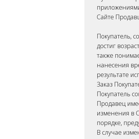
приложениями
Сайте Продав
Покупатель, 
достиг возрас
также понимае
нанесения вре
результате и
Заказ Покупат
Покупатель с
Продавец имее
изменения в О
порядке, пре
В случае изме