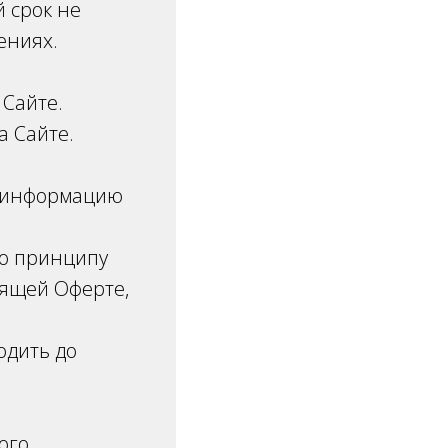
 срок не
ениях.
 Сайте.
а Сайте.
ю информацию
по принципу
оящей Оферте,
одить до
ого