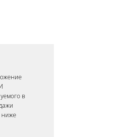
ложение
И
нуемого в
одажи
 ниже