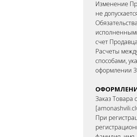
Изменение Пр
не допускаетс
Обязательства
исполненными
счет Продавц
Расчеты межд
способами, ук
оформлении З
ОФОРМЛЕНИ
Заказ Товара 
[amonashvili.c
При регистрац
регистрацио
фамилия, имя,