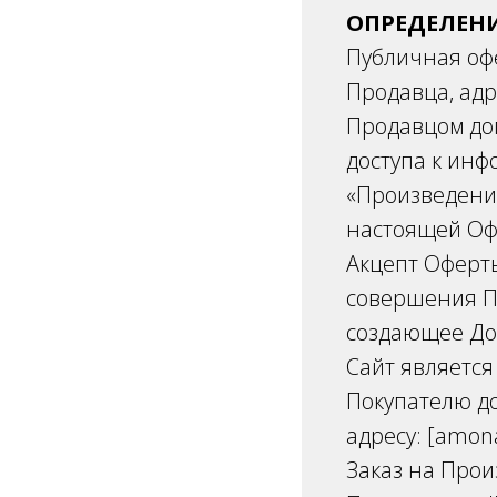
ОПРЕДЕЛЕН
Публичная оф
Продавца, адр
Продавцом до
доступа к ин
«Произведени
настоящей Офе
Акцепт Оферт
совершения П
создающее До
Сайт являетс
Покупателю до
адресу: [amonas
Заказ на Прои