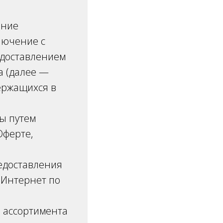
ение
лючение с
едоставлением
а (далее —
ержащихся в
ы путем
Оферте,
едоставления
 Интернет по
з ассортимента