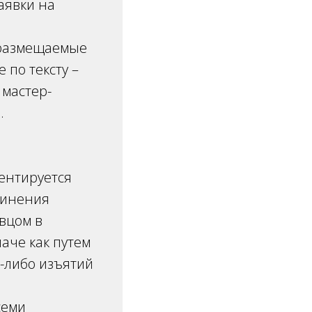
аявки на
 размещаемые
 по тексту –
 мастер-
.
ентируется
динения
авцом в
аче как путем
-либо изъятий
семи