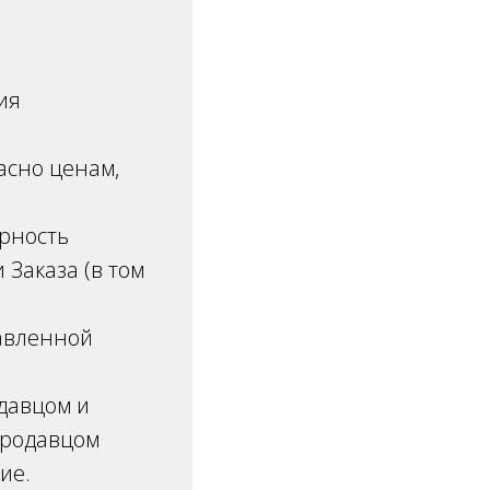
ия
асно ценам,
ерность
Заказа (в том
тавленной
давцом и
Продавцом
ние.