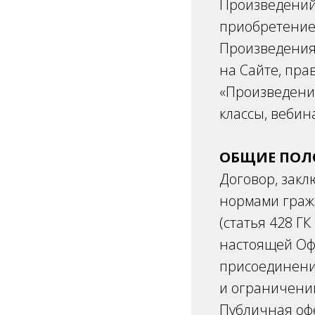
Произведений
приобретение
Произведения 
на Сайте, пра
«Произведения
классы, вебин
ОБЩИЕ ПО
Договор, зак
нормами граж
(статья 428 Г
настоящей Оф
присоединения
и ограничени
Публичная офе