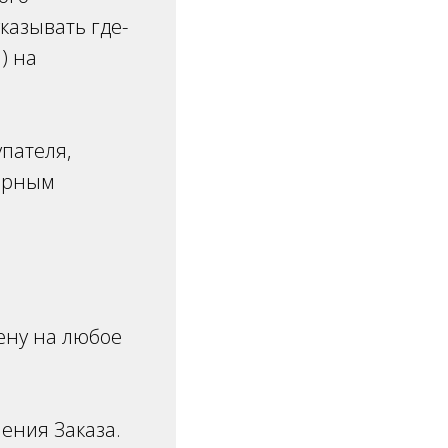
казывать где-
) на
пателя,
порным
ену на любое
ения Заказа.