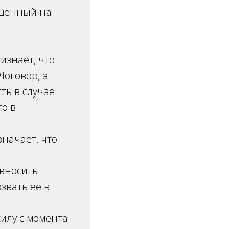
ещенный на
изнает, что
Договор, а
ть в случае
го в
начает, что
.
 вносить
звать ее в
илу с момента