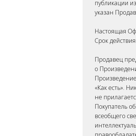
публикации из
указан Прода
Настоящая Офе
Срок действия
Продавец пре
о Произведени
Произведение
«Как есть». Н
не прилагаетс
Покупатель об
всеобщего св
интеллектуал
правообладат