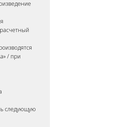
оизведение
ся
 расчетный
роизводятся
а» / при
а
ить следующую